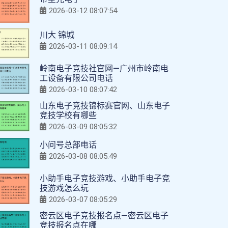
2026-03-12 08:07:54
川大 锦城
2026-03-11 08:09:14
岭南电子竞技社官网—广州市岭南电
工设备有限公司电话
2026-03-10 08:07:42
山东电子竞技锦标赛官网、山东电子
竞技学校有哪些
2026-03-09 08:05:32
小问号总部电话
2026-03-08 08:05:49
小助手电子竞技游戏、小助手电子竞
技游戏怎么玩
2026-03-07 08:05:29
密云区电子竞技报名点—密云区电子
竞技报名点在哪