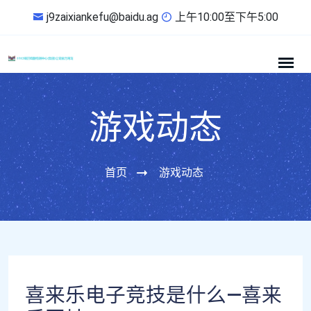
j9zaixiankefu@baidu.ag
上午10:00至下午5:00
游戏动态
首页
游戏动态
喜来乐电子竞技是什么—喜来