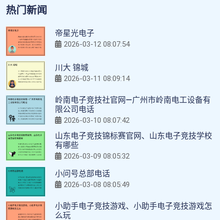
热门新闻
帝星光电子
2026-03-12 08:07:54
川大 锦城
2026-03-11 08:09:14
岭南电子竞技社官网—广州市岭南电工设备有
限公司电话
2026-03-10 08:07:42
山东电子竞技锦标赛官网、山东电子竞技学校
有哪些
2026-03-09 08:05:32
小问号总部电话
2026-03-08 08:05:49
小助手电子竞技游戏、小助手电子竞技游戏怎
么玩