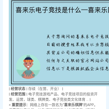
|
经营状态
| 存续（在营、开业） |
|
经营范围
| 电子竞技游戏产品、电子竞技项目的投资开
发、运营，球类、棋牌类、电子竞技类文化体育 … |
>
重要提示
：网络上存在一款名为“
喜来乐棋牌
”的APP。